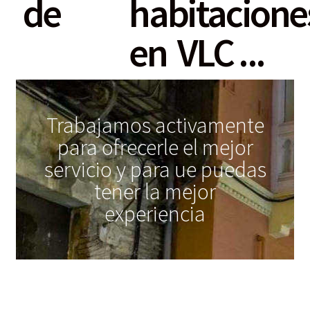
de   
habitaciones 
Contacto
en  VLC ...
Planes VLC
Mi cuenta
Trabajamos activamente
para ofrecerle el mejor
servicio y para ue puedas
tener la mejor
experiencia