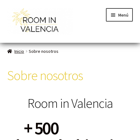
Menú
Inicio
Inicio
Sobre nosotros
Habitaciones
Sobre nosotros
Cómo funciona
¿Cómo alquilo?
Room in Valencia
Preguntas Frecuentes
+ 
500
Sobre nosotros