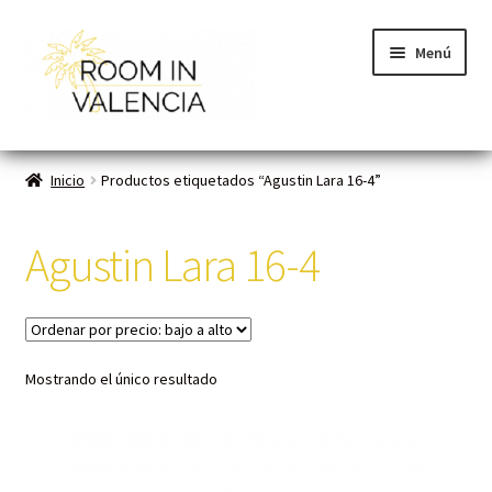
Menú
Inicio
Inicio
Productos etiquetados “Agustin Lara 16-4”
Habitaciones
Agustin Lara 16-4
Cómo funciona
Contacto
Mostrando el único resultado
Planes VLC
Mi cuenta