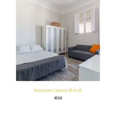
Almirante Cadarso 30-9-h5
455
€