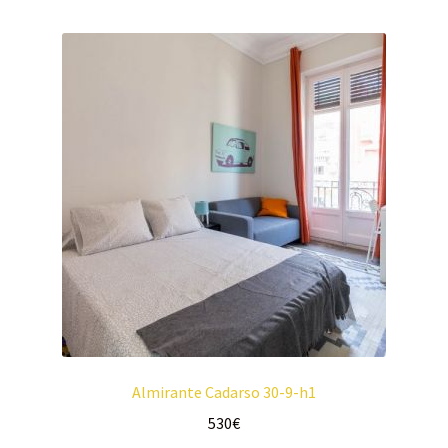
Almirante Cadarso 30-9-h1
530
€