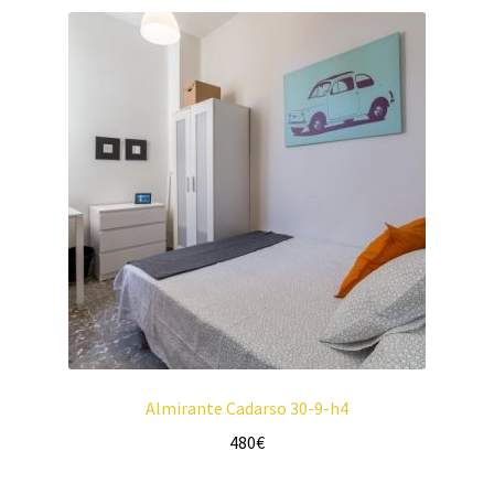
Almirante Cadarso 30-9-h4
480
€