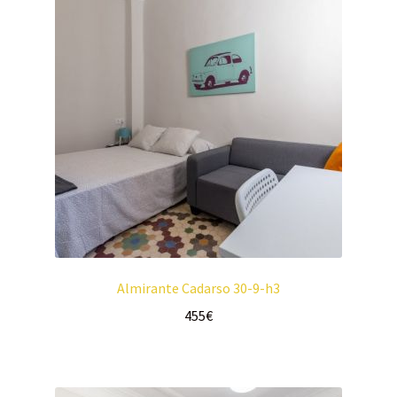
Almirante Cadarso 30-9-h3
455
€