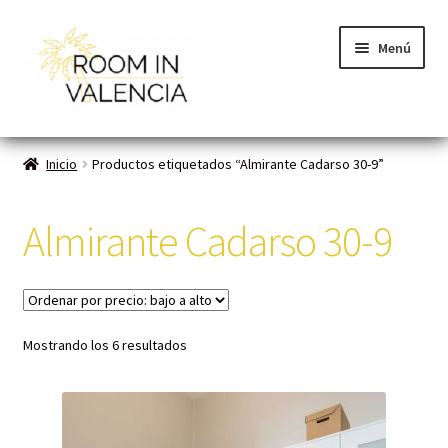
Menú
Inicio
Inicio
Productos etiquetados “Almirante Cadarso 30-9”
Habitaciones
Almirante Cadarso 30-9
Cómo funciona
Contacto
Mostrando los 6 resultados
Planes VLC
Mi cuenta