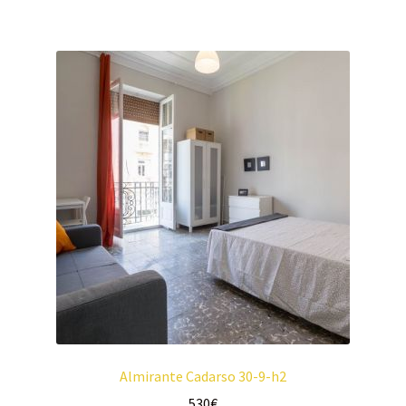
Almirante Cadarso 30-9-h2
530
€