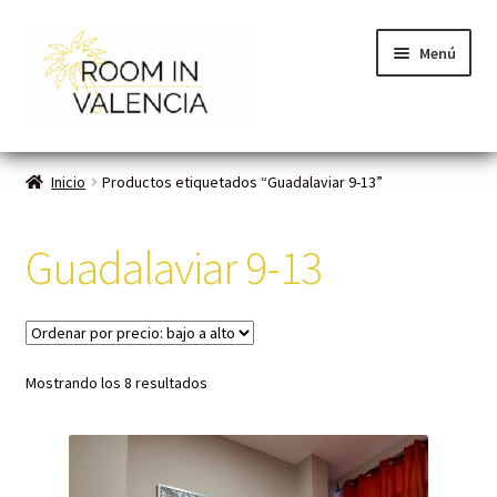
Menú
Inicio
Inicio
Productos etiquetados “Guadalaviar 9-13”
Habitaciones
Guadalaviar 9-13
Cómo funciona
Contacto
Mostrando los 8 resultados
Planes VLC
Mi cuenta