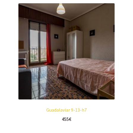
Guadalaviar 9-13-h7
455
€