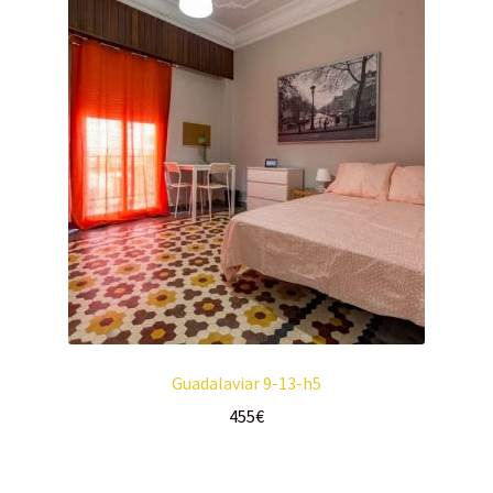
Guadalaviar 9-13-h5
455
€