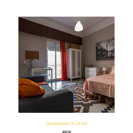
Guadalaviar 9-13-h4
480
€