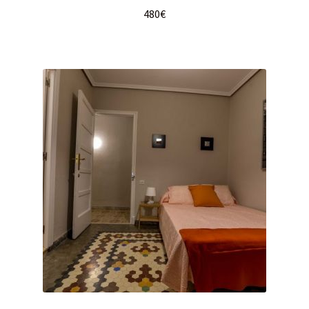
480
€