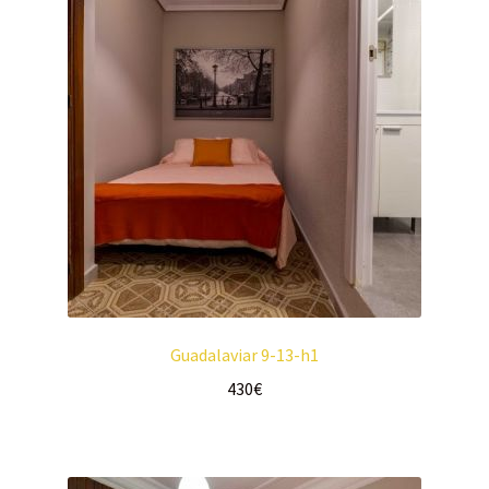
Guadalaviar 9-13-h1
430
€