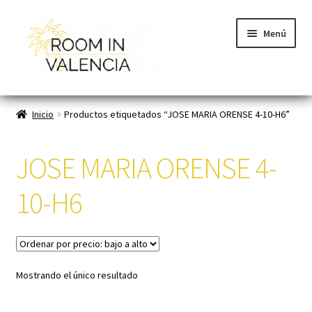
Menú
Inicio
Inicio
Productos etiquetados “JOSE MARIA ORENSE 4-10-H6”
Habitaciones
JOSE MARIA ORENSE 4-
Cómo funciona
10-H6
Contacto
Planes VLC
Mostrando el único resultado
Mi cuenta