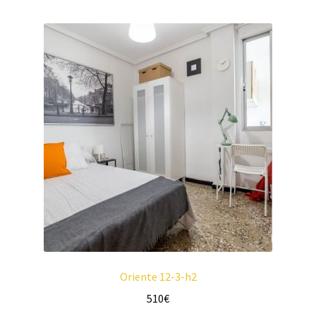
Oriente 12-3-h2
510
€