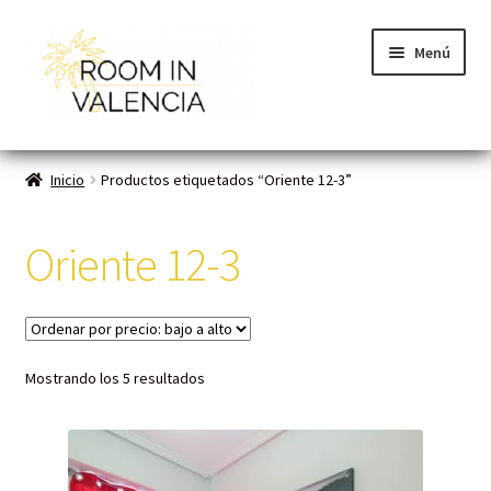
Menú
Inicio
Inicio
Productos etiquetados “Oriente 12-3”
Habitaciones
Oriente 12-3
Cómo funciona
Contacto
Mostrando los 5 resultados
Planes VLC
Mi cuenta