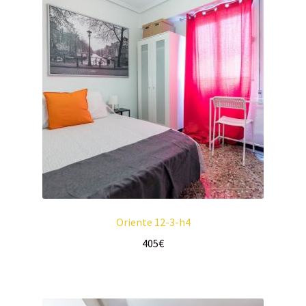
Oriente 12-3-h4
405
€