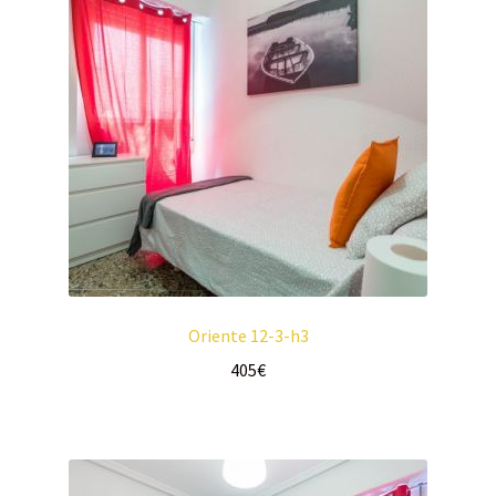
Oriente 12-3-h3
405
€