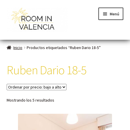
Menú
Inicio
Inicio
Productos etiquetados “Ruben Dario 18-5”
Habitaciones
Ruben Dario 18-5
Cómo funciona
Contacto
Mostrando los 5 resultados
Planes VLC
Mi cuenta