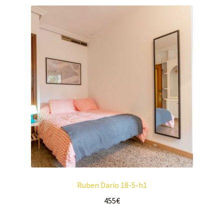
Ruben Dario 18-5-h1
455
€