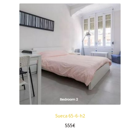
Sueca 65-6-h2
555
€