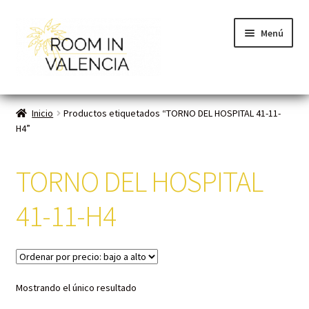
Menú
Inicio
Inicio
Productos etiquetados “TORNO DEL HOSPITAL 41-11-
H4”
Habitaciones
Cómo funciona
TORNO DEL HOSPITAL
Contacto
41-11-H4
Planes VLC
Mi cuenta
Mostrando el único resultado