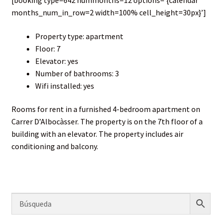
[booking type=642 nummonths=12 options='{calendar
months_num_in_row=2 width=100% cell_height=30px}’]
Property type: apartment
Floor: 7
Elevator: yes
Number of bathrooms: 3
Wifi installed: yes
Rooms for rent in a furnished 4-bedroom apartment on
Carrer D’Albocàsser. The property is on the 7th floor of a
building with an elevator. The property includes air
conditioning and balcony.