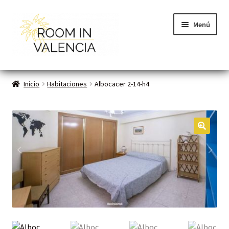
Menú
Inicio
Inicio
Habitaciones
Albocacer 2-14-h4
Habitaciones
Cómo funciona
🔍
Contacto
Planes VLC
Mi cuenta