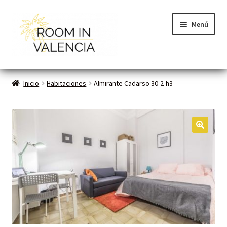
Menú
Inicio
Inicio
Habitaciones
Almirante Cadarso 30-2-h3
Habitaciones
Cómo funciona
🔍
Contacto
Planes VLC
Mi cuenta