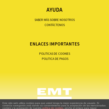
AYUDA
SABER MÁS SOBRE NOSOTROS
CONTÁCTENOS
ENLACES IMPORTANTES
POLITICAS DE COOKIES
POLITICA DE PAGOS
Este sitio web utiliza cookies para que usted tenga la mejor experiencia de usuario. Si
continúa navegando está dando su consentimiento para la aceptación de las mencionadas
cookies y la aceptación de nuestra
política de cookies
, pinche el enlace para mayor