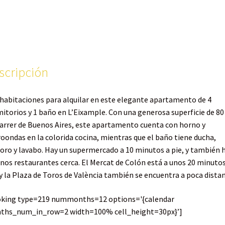
scripción
habitaciones para alquilar en este elegante apartamento de 4
itorios y 1 baño en L’Eixample. Con una generosa superficie de 80
arrer de Buenos Aires, este apartamento cuenta con horno y
oondas en la colorida cocina, mientras que el baño tiene ducha,
oro y lavabo. Hay un supermercado a 10 minutos a pie, y también 
nos restaurantes cerca. El Mercat de Colón está a unos 20 minutos
 y la Plaza de Toros de València también se encuentra a poca distan
oking type=219 nummonths=12 options='{calendar
ths_num_in_row=2 width=100% cell_height=30px}’]