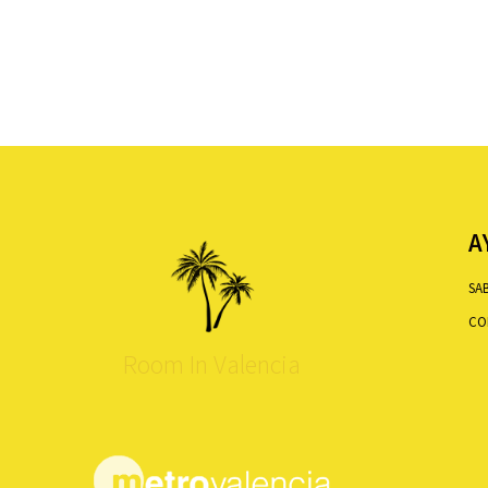
A
SA
CO
Room In Valencia