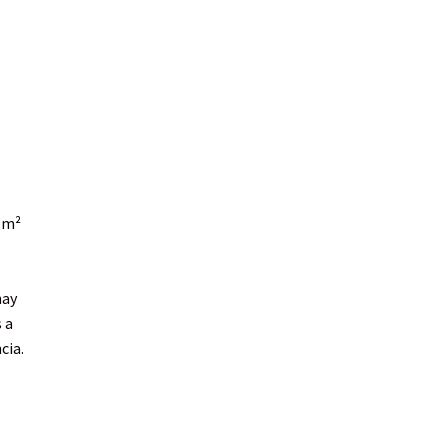
 m²
hay
 a
cia.