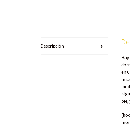
De
Descripción
Hay 
dorm
en C
micr
inod
algu
pie,
[bo
mon