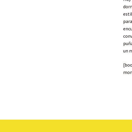
dorm
esti
para
encu
conv
puña
un m
[bo
mon