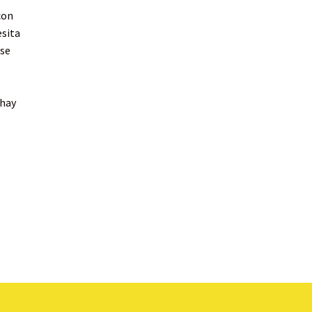
con
esita
 se
 hay