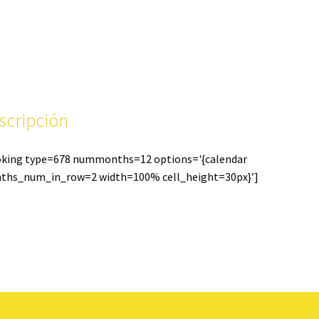
scripción
oking type=678 nummonths=12 options='{calendar
ths_num_in_row=2 width=100% cell_height=30px}’]