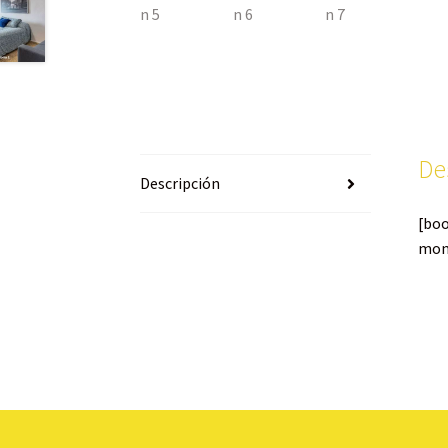
De
Descripción
[bo
mon