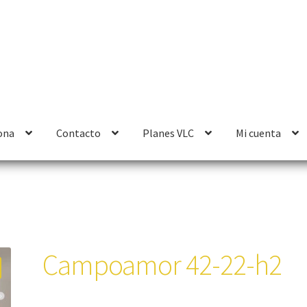
ona
Contacto
Planes VLC
Mi cuenta
Campoamor 42-22-h2