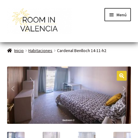
Menú
Inicio
Inicio
Habitaciones
Cardenal Benlloch 14-11-h2
Habitaciones
Cómo funciona
🔍
Contacto
Planes VLC
Mi cuenta