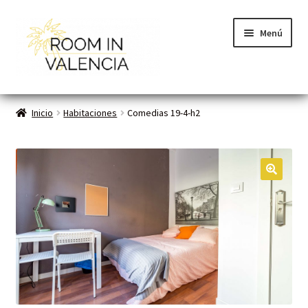
Menú
Inicio
Inicio
Habitaciones
Comedias 19-4-h2
Habitaciones
Cómo funciona
🔍
Contacto
Planes VLC
Mi cuenta