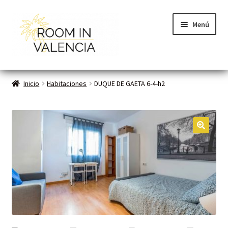
Menú
Inicio
Inicio
Habitaciones
DUQUE DE GAETA 6-4-h2
Habitaciones
Cómo funciona
🔍
Contacto
Planes VLC
Mi cuenta