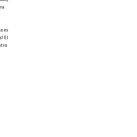
ra
a es
! El
ntro