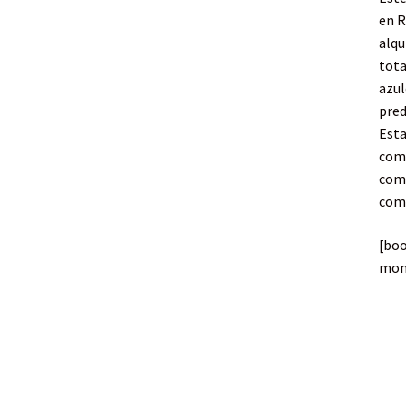
en R
alqu
tota
azul
pred
Esta
come
comu
como
[bo
mon