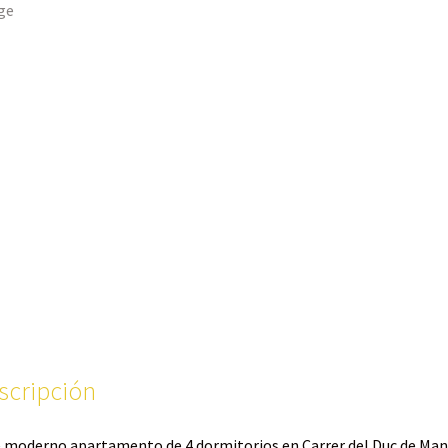
scripción
 moderno apartamento de 4 dormitorios en Carrer del Duc de Man