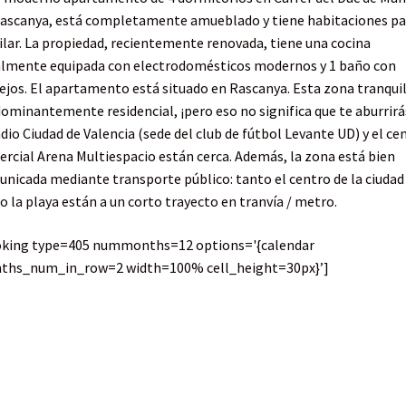
ascanya, está completamente amueblado y tiene habitaciones pa
ilar. La propiedad, recientemente renovada, tiene una cocina
lmente equipada con electrodomésticos modernos y 1 baño con
ejos. El apartamento está situado en Rascanya. Esta zona tranquil
ominantemente residencial, ¡pero eso no significa que te aburrirás
dio Ciudad de Valencia (sede del club de fútbol Levante UD) y el ce
rcial Arena Multiespacio están cerca. Además, la zona está bien
nicada mediante transporte público: tanto el centro de la ciudad
 la playa están a un corto trayecto en tranvía / metro.
oking type=405 nummonths=12 options='{calendar
ths_num_in_row=2 width=100% cell_height=30px}’]