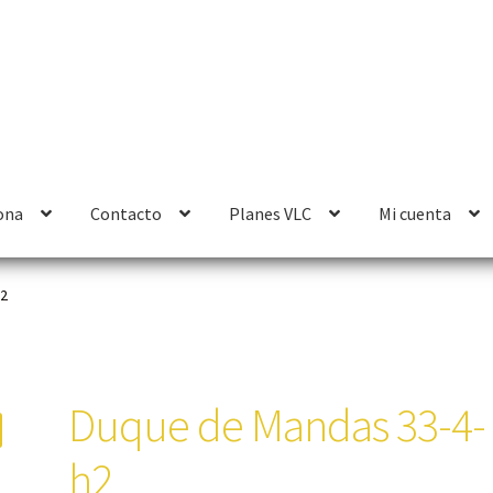
ona
Contacto
Planes VLC
Mi cuenta
h2
Duque de Mandas 33-4-
h2