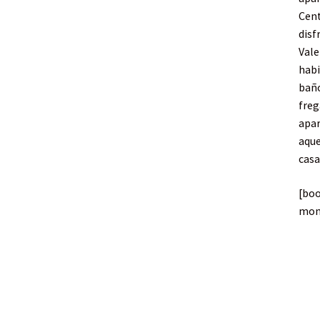
Cent
disf
Vale
habi
baño
freg
apar
aque
casa
[bo
mon