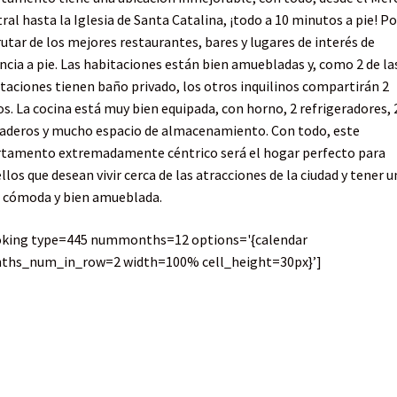
ral hasta la Iglesia de Santa Catalina, ¡todo a 10 minutos a pie! P
rutar de los mejores restaurantes, bares y lugares de interés de
ncia a pie. Las habitaciones están bien amuebladas y, como 2 de la
taciones tienen baño privado, los otros inquilinos compartirán 2
s. La cocina está muy bien equipada, con horno, 2 refrigeradores, 
aderos y mucho espacio de almacenamiento. Con todo, este
tamento extremadamente céntrico será el hogar perfecto para
llos que desean vivir cerca de las atracciones de la ciudad y tener u
 cómoda y bien amueblada.
oking type=445 nummonths=12 options='{calendar
ths_num_in_row=2 width=100% cell_height=30px}’]