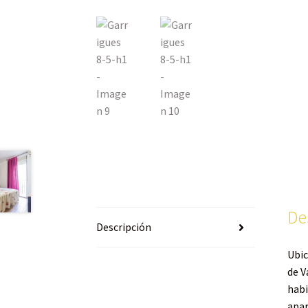
De
Descripción
Ubic
de V
habi
apar