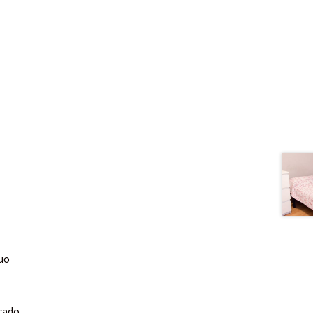
guo
cado