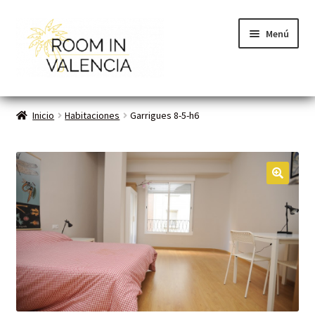
Menú
Inicio
Inicio
Habitaciones
Garrigues 8-5-h6
Habitaciones
Cómo funciona
🔍
Contacto
Planes VLC
Mi cuenta