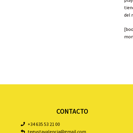
play
tien
del r
[bo
mon
CONTACTO
+34 635 53 21 00
tegustavalencia@gmail.com