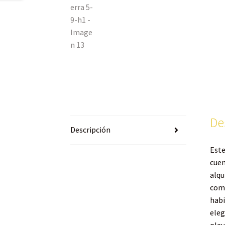
De
Descripción
Este
cuen
alqu
come
habi
eleg