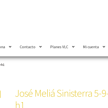
ona
Contacto
Planes VLC
Mi cuenta
9-h1
José Meliá Sinisterra 5-9
h1