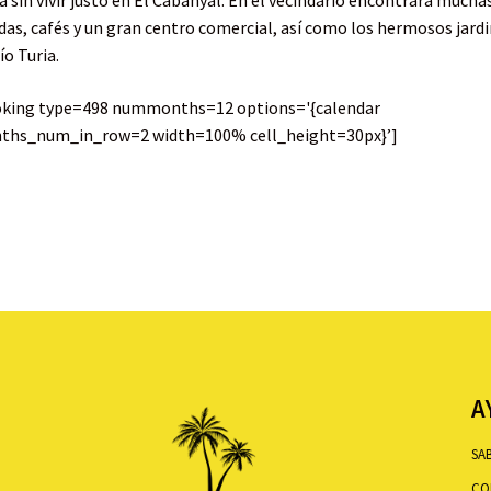
a sin vivir justo en El Cabanyal. En el vecindario encontrará mucha
das, cafés y un gran centro comercial, así como los hermosos jard
ío Turia.
oking type=498 nummonths=12 options='{calendar
ths_num_in_row=2 width=100% cell_height=30px}’]
A
SA
CO