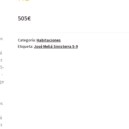
505
€
Categoría:
Habitaciones
Etiqueta:
José Meliá Sinisterra 5-9