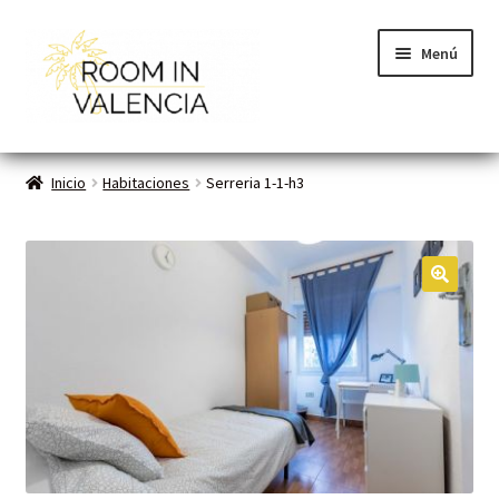
Menú
Inicio
Inicio
Habitaciones
Serreria 1-1-h3
Habitaciones
Cómo funciona
🔍
Contacto
Planes VLC
Mi cuenta