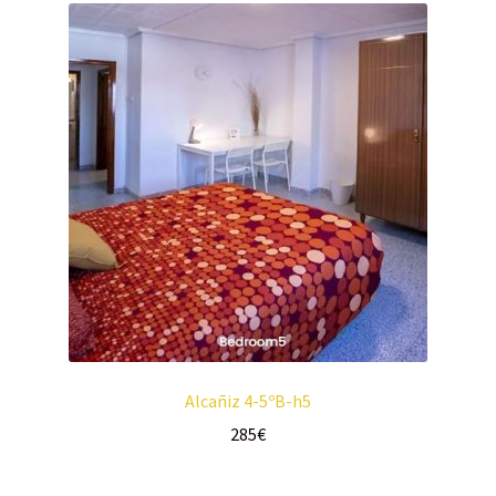
Alcañiz 4-5ºB-h5
285
€