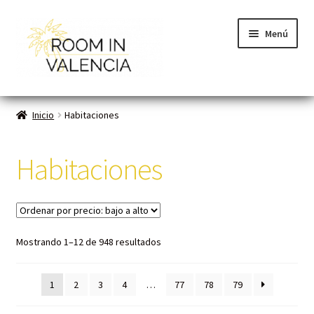
Menú
Inicio
Inicio
Habitaciones
Habitaciones
Habitaciones
Cómo funciona
Contacto
Mostrando 1–12 de 948 resultados
Planes VLC
Mi cuenta
1
2
3
4
…
77
78
79