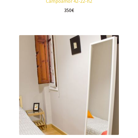
Campoamor 42-22-h2
350
€