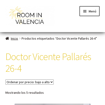
Menú
Inicio
Inicio
Productos etiquetados “Doctor Vicente Pallarés 26-4”
Habitaciones
Doctor Vicente Pallarés
Cómo funciona
26-4
Contacto
Planes VLC
Mostrando los 5 resultados
Mi cuenta