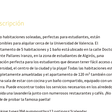
scripción
o habitaciones soleadas, perfectas para estudiantes, están
onibles para alquilar cerca de la Universidad de Valencia. El
tamento de 5 habitaciones y 1 baño está ubicado en la calle Doct
nte Pallares Iranzo, en la zona de estudiantes de Algirós, ¡una
ación perfecta para los estudiantes que desean tener fácil acceso 
ersidad, el centro de la ciudad y la playa! Todas las habitaciones es
pletamente amuebladas y el apartamento de 120 m² también co
na sala de estar con cocina y un baño compartido, equipado con un
ra. Puede encontrar todos los servicios necesarios en los alrededo
uida una lavandería junto con numerosos restaurantes y cafés. ¡No 
de de probar la famosa paella!
oking type=394 nummonths=12 options='{calendar