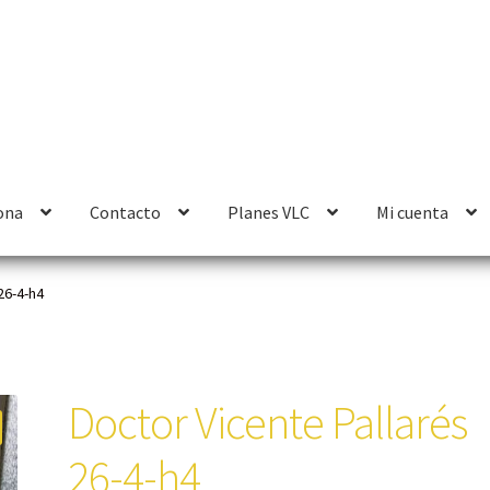
ona
Contacto
Planes VLC
Mi cuenta
26-4-h4
Doctor Vicente Pallarés
26-4-h4