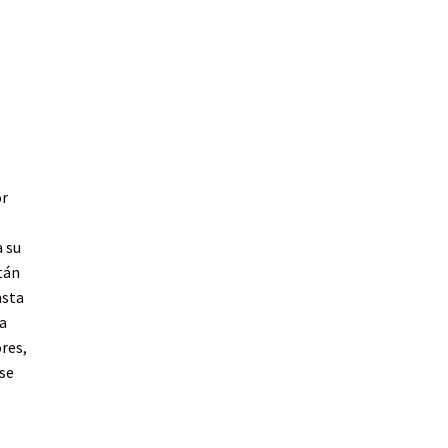
or
a su
tán
nsta
a
res,
se