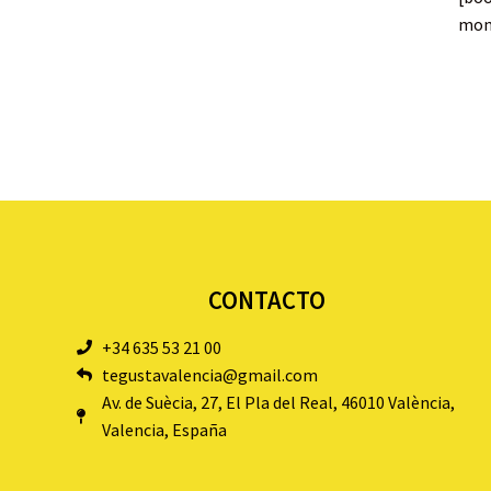
mon
CONTACTO
+34 635 53 21 00
tegustavalencia@gmail.com
Av. de Suècia, 27, El Pla del Real, 46010 València,
Valencia, España