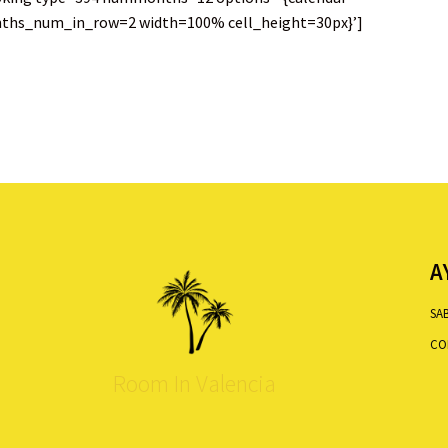
ths_num_in_row=2 width=100% cell_height=30px}’]
A
SA
CO
Room In Valencia