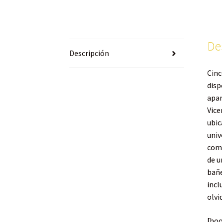
De
Descripción
Cinc
disp
apar
Vice
ubic
univ
com
de u
bañe
incl
olvi
[bo