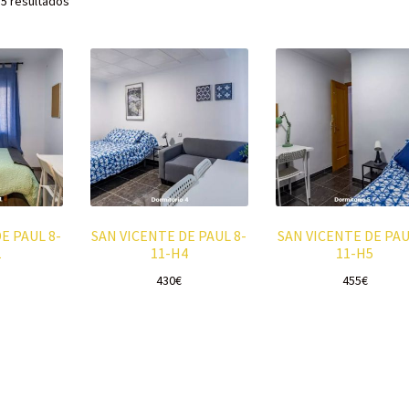
 5 resultados
E PAUL 8-
SAN VICENTE DE PAUL 8-
SAN VICENTE DE PAU
1
11-H4
11-H5
430
€
455
€