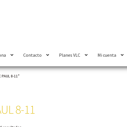
ona
Contacto
Planes VLC
Mi cuenta
 PAUL 8-11”
UL 8-11