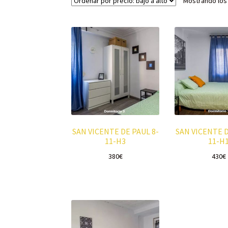
Mostrando los
SAN VICENTE DE PAUL 8-
SAN VICENTE D
11-H3
11-H
380
€
430
€