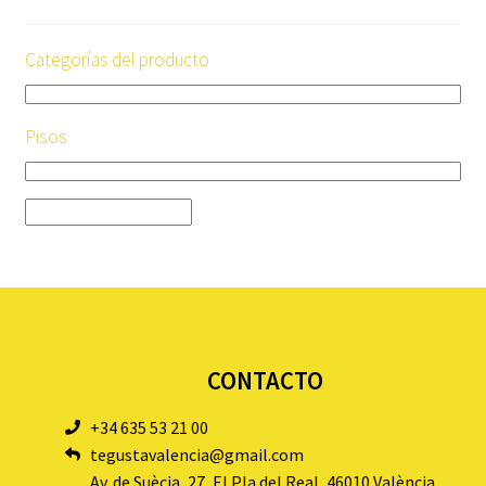
Categorías del producto
Pisos
CONTACTO
+34 635 53 21 00
tegustavalencia@gmail.com
Av. de Suècia, 27, El Pla del Real, 46010 València,