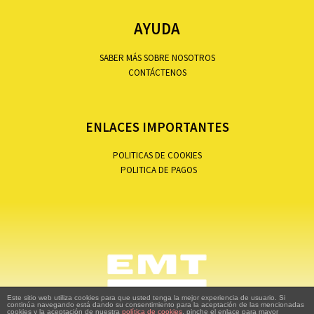
AYUDA
SABER MÁS SOBRE NOSOTROS
CONTÁCTENOS
ENLACES IMPORTANTES
POLITICAS DE COOKIES
POLITICA DE PAGOS
Este sitio web utiliza cookies para que usted tenga la mejor experiencia de usuario. Si
continúa navegando está dando su consentimiento para la aceptación de las mencionadas
cookies y la aceptación de nuestra
política de cookies
, pinche el enlace para mayor